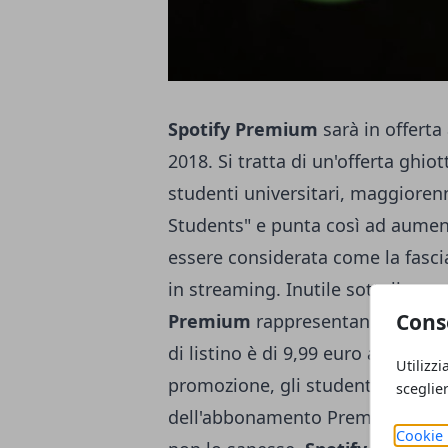
Spotify Premium
sarà in offerta
2018. Si tratta di un'offerta ghio
studenti universitari, maggioren
Students" e punta così ad aument
essere considerata come la fascia
in streaming. Inutile sottolinear
Cons
Premium
rappresentano una tari
di listino è di 9,99 euro al mese. 
Utilizzi
promozione, gli studenti univers
sceglie
dell'abbonamento Premium a metà
Cookie 