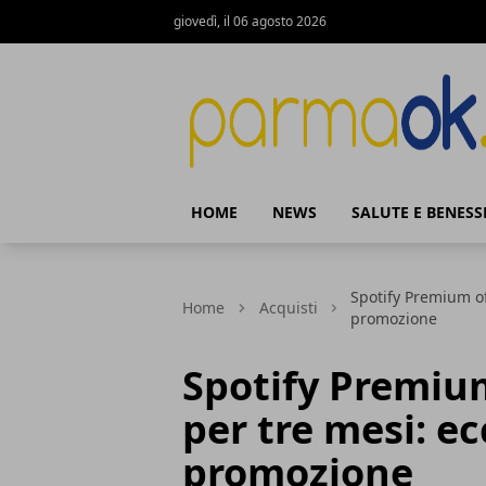
giovedì, il 06 agosto 2026
ParmaOk
HOME
NEWS
SALUTE E BENESS
Spotify Premium off
Home
Acquisti
promozione
Spotify Premium
per tre mesi: ecc
promozione