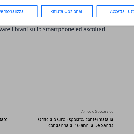
m
porta con sé una serie di vantaggi
dall'ascolto di brani illimitati e senza
Personalizza
Rifiuta Opzionali
Accetta Tut
alla qualità audio di più alto livello,
lvare i brani sullo smartphone ed ascoltarli
Articolo Successivo
tato,
Omicidio Ciro Esposito, confermata la
condanna di 16 anni a De Santis