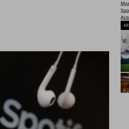
Mon
Spo
Acq
AR