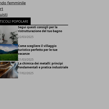
do femminile
rt
uisti
TICOLI POPOLARI
Segui questi consigli per la
ristrutturazione del tuo bagno
22/03/2025
Come scegliere il villaggio
turistico perfetto per le tue
vacanze
21/03/2025
La chimica dei metalli: principi
fondamentali e pratica industriale
17/02/2025