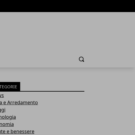
Cerca
TEGORIE
ws
a e Arredamento
ggi
nologia
nomia
ute e benessere