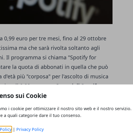
 a 0,99 euro per tre mesi, fino al 29 ottobre
ttissima ma che sarà rivolta soltanto agli
ni. Il programma si chiama "Spotify for
are la quota di abbonati in quella che può
 d'età più "corposa" per l'ascolto di musica
e che gli
0,99 euro per 3 mesi di Spotify
enso sui Cookie
ffa particolarmente vantaggiosa: il prezzo
Non solo: alla fine dei tre mesi di
amo i cookie per ottimizzare il nostro sito web e il nostro servizio.
itari potranno continuare ad usufruire
re a quali categorie dare il tuo consenso.
 prezzo (4,99 euro/mese). Per chi ancora
Policy
|
Privacy Policy