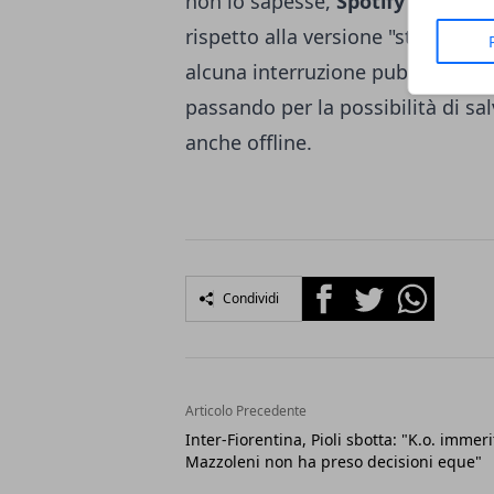
non lo sapesse,
Spotify Premiu
rispetto alla versione "standard": 
alcuna interruzione pubblicitaria, 
passando per la possibilità di sa
anche offline.
Facebook
Twitter
Whatsapp
Condividi
Articolo Precedente
Inter-Fiorentina, Pioli sbotta: "K.o. immeri
Mazzoleni non ha preso decisioni eque"