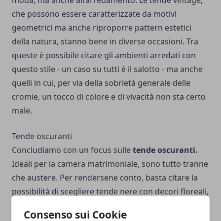
moda, ma anche all’arredamento. Le tende vintage,
che possono essere caratterizzate da motivi
geometrici ma anche riproporre pattern estetici
della natura, stanno bene in diverse occasioni. Tra
queste è possibile citare gli ambienti arredati con
questo stile - un caso su tutti è il salotto - ma anche
quelli in cui, per via della sobrietà generale delle
cromie, un tocco di colore e di vivacità non sta certo
male.
Tende oscuranti
Concludiamo con un focus sulle
tende oscuranti.
Ideali per la camera matrimoniale, sono tutto tranne
che austere. Per rendersene conto, basta citare la
possibilità di scegliere tende nere con decori floreali,
un vero tocco di eleganza. Provare per credere!
Consenso sui Cookie
Fonte:
pianetadonne.blog