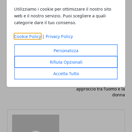
Utilizziamo i cookie per ottimizzare il nostro sito
web e il nostro servizio. Puoi scegliere a quali
categorie dare il tuo consenso.
Cookie Policy
|
Privacy Policy
Facebook
Twitter
Whatsapp
Personalizza
Rifiuta Opzionali
Articolo Precedente
Articolo Successivo
Accetta Tutto
Arredare una casa appena
Il fenomeno dei siti per
ristrutturata
incontri e il differente
approccio tra l’uomo e la
donna