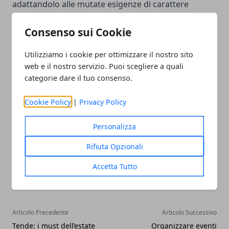
adattandolo alle mutate esigenze di carattere
sanitario: dagli incontri reali si è passati a degli
Consenso sui Cookie
appuntamenti in rete all’insegna del divertimento un
po’ pepato. Ed il successo, secondo gli esperti, ha
Utilizziamo i cookie per ottimizzare il nostro sito
stupito le stesse escort,
che, nonostante il
web e il nostro servizio. Puoi scegliere a quali
significativo calo delle entrate, sono riuscite ad
categorie dare il tuo consenso.
ottenere una sufficiente forma di sostentamento.
Cookie Policy
|
Privacy Policy
Personalizza
Rifiuta Opzionali
Facebook
Twitter
Whatsapp
Accetta Tutto
Articolo Precedente
Articolo Successivo
Tende: i must dell’estate
Organizzare eventi