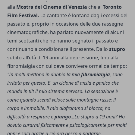
alla
Mostra del Cinema di Venezia
che al
Toronto
Film Festival.
La cantante è lontana dagli eccessi del
passato e, proprio in occasione delle due rassegne
cinematografiche, ha parlato nuovamente di alcuni
temi scottanti che ne hanno segnato il passato e
continuano a condizionare il presente. Dallo
stupro
subito all'età di 19 anni alla depressione, fino alla
fibromialgia con cui deve convivere ormai da tempo:
"In molti mettono in dubbio la mia
fibromialgia
, sono
irritata per questo. E' un ciclone di ansia e panico che
manda in tilt il mio sistema nervoso. La sensazione è
come quando scendi veloce sulle montagne russe: il
corpo è immobile, il mio diaframma si blocca, ho
difficoltà a respirare e
piango
...Lo stupro a 19 anni? Ho
dovuto curarmi fisicamente e psicologicamente per molti
anni e solo grazie a ciò ora riesco a parlarne