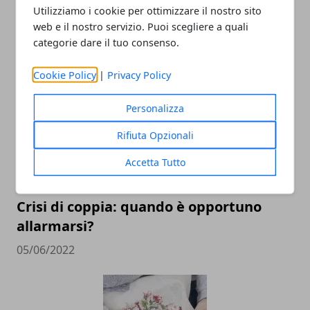
Utilizziamo i cookie per ottimizzare il nostro sito
Costumi da bagno: cosa indosseremo
web e il nostro servizio. Puoi scegliere a quali
tra pochi mesi sulle spiagge?
categorie dare il tuo consenso.
26/04/2023
Cookie Policy
|
Privacy Policy
Personalizza
Rifiuta Opzionali
Accetta Tutto
Crisi di coppia: quando è opportuno
allarmarsi?
05/06/2022