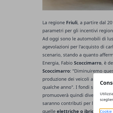
La regione
Friuli
, a partire dal 
parametri per gli incentivi regio
Ad oggi sono le automobili di lus
agevolazioni per l'acquisto di ca
scenario, stando a quanto afferm
Energia, Fabio
Scoccimarro
, è d
Scoccimarro
: "Diminuiremo ques
produzione dei veicoli alimentati
Cons
qualche anno". I fondi saranno o
Utilizzi
promuoverà quindi diversi incentiv
sceglie
saranno contributi per l'acquist
quelle
elettriche o ibride
. Vogli
Cookie 