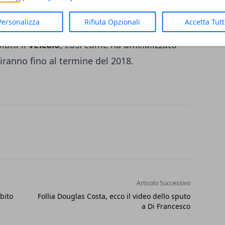
entalità ecologica".
Scoccimarro
ha anche
Personalizza
Rifiuta Opzionali
Accetta Tut
ifiche sulle agevolazioni che sono basate
lato il
veicolo
, così come ha ufficializzato
uiranno fino al termine del 2018.
Articolo Successivo
bito
Follia Douglas Costa, ecco il video dello sputo
a Di Francesco