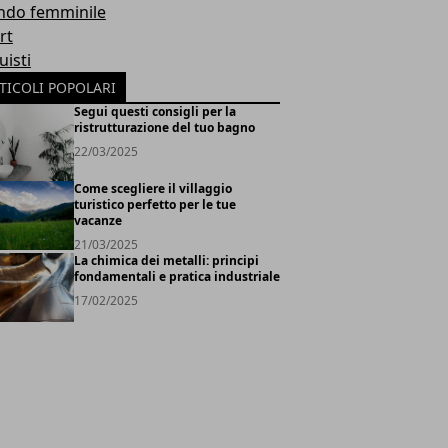
do femminile
rt
uisti
TICOLI POPOLARI
Segui questi consigli per la
ristrutturazione del tuo bagno
22/03/2025
Come scegliere il villaggio
turistico perfetto per le tue
vacanze
21/03/2025
La chimica dei metalli: principi
fondamentali e pratica industriale
17/02/2025