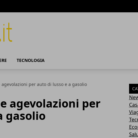
ERE
TECNOLOGIA
le agevolazioni per auto di lusso e a gasolio
CA
Ne
lle agevolazioni per
Cas
a gasolio
Via
Tec
Eco
Sal