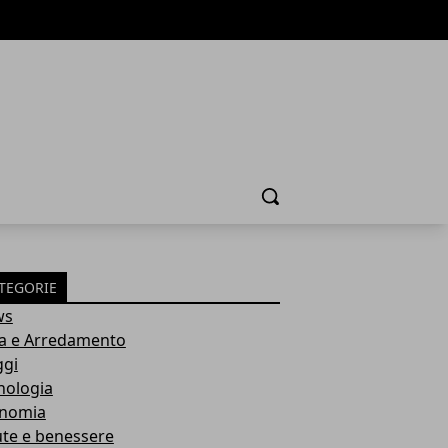
Cerca
TEGORIE
ws
a e Arredamento
ggi
nologia
nomia
ute e benessere