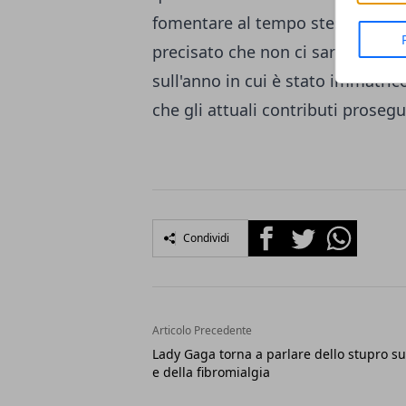
fomentare al tempo stesso una m
precisato che non ci saranno mod
sull'anno in cui è stato immatrico
che gli attuali contributi proseg
Facebook
Twitter
Whatsapp
Condividi
Articolo Precedente
Lady Gaga torna a parlare dello stupro su
e della fibromialgia