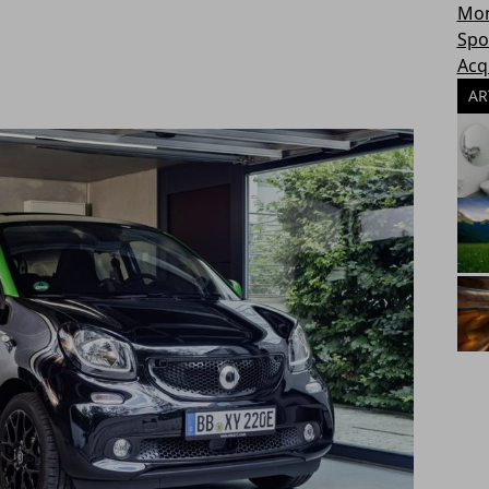
Mon
Spo
Acq
AR