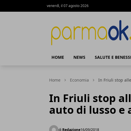
venerdì, il 07 agosto 2026
ParmaOk
HOME
NEWS
SALUTE E BENESS
Home
Economia
In Friuli stop al
In Friuli stop a
auto di lusso e 
di
Redazione
16/09/2018