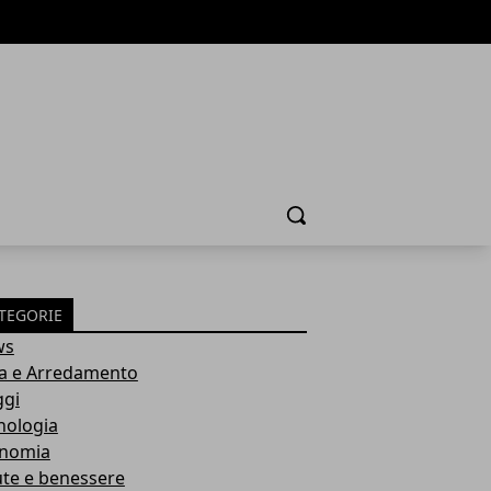
Cerca
TEGORIE
ws
a e Arredamento
ggi
nologia
nomia
ute e benessere