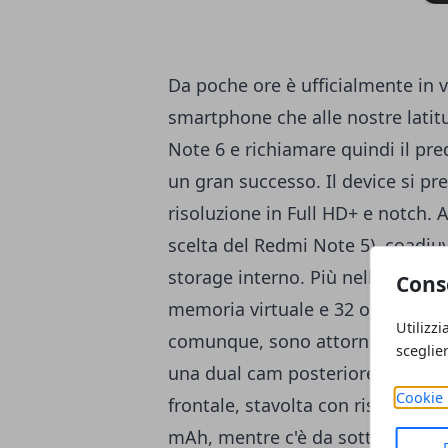
Da poche ore è ufficialmente in 
smartphone che alle nostre lati
Note 6 e richiamare quindi il pre
un gran successo. Il device si p
risoluzione in Full HD+ e notch. 
scelta del Redmi Note 5), coadiuv
storage interno. Più nello specifi
Cons
memoria virtuale e 32 o 64 GB di q
Utilizzi
comunque, sono attorno ai
200 
sceglie
una dual cam posteriore da 20+
Cookie 
frontale, stavolta con risoluzioni
mAh, mentre c'è da sottolineare 