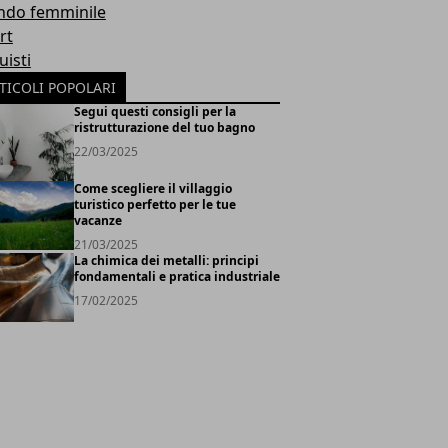
do femminile
rt
uisti
TICOLI POPOLARI
Segui questi consigli per la
ristrutturazione del tuo bagno
22/03/2025
Come scegliere il villaggio
turistico perfetto per le tue
vacanze
21/03/2025
La chimica dei metalli: principi
fondamentali e pratica industriale
17/02/2025