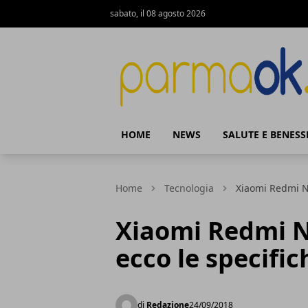
sabato, il 08 agosto 2026
ParmaOk
HOME
NEWS
SALUTE E BENESS
Home
Tecnologia
Xiaomi Redmi No
Xiaomi Redmi No
ecco le specifi
di
Redazione
24/09/2018