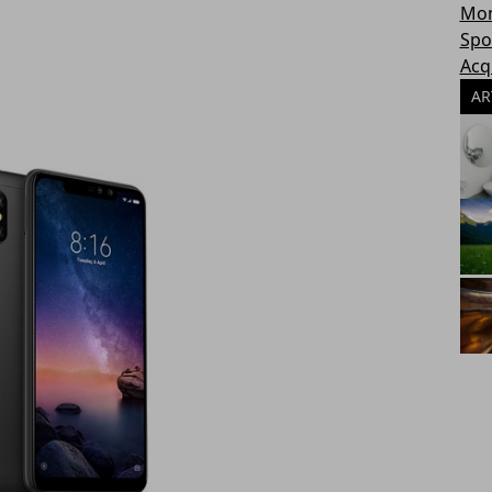
Mon
Spo
Acq
AR