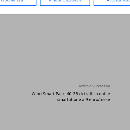
ata è Android Oreo 8.1 con interfaccia
Articolo Successivo
Wind Smart Pack: 40 GB di traffico dati e
smartphone a 9 euro/mese