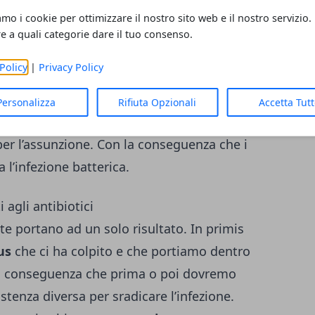
gari per non assentarsi a lavoro. Tuttavia
amo i cookie per ottimizzare il nostro sito web e il nostro servizio.
n può prevenire, e non soffoca la
re a quali categorie dare il tuo consenso.
e. Se il virus sta covando all’interno del
Policy
|
Privacy Policy
ima o poi scoppierà, quindi non ha senso
per il caso specifico. Il risultato di queste
Personalizza
Rifiuta Opzionali
Accetta Tut
o smoderato
che non osserva né il rispetto
 per l’assunzione. Con la conseguenza che i
 l’infezione batterica.
 agli antibiotici
te portano ad un solo risultato. In primis
us
che ci ha colpito e che portiamo dentro
la conseguenza che prima o poi dovremo
tenza diversa per sradicare l’infezione.