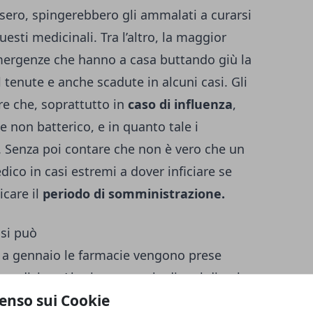
ssero, spingerebbero gli ammalati a curarsi
sti medicinali. Tra l’altro, la maggior
emergenze che hanno a casa buttando giù la
enute e anche scadute in alcuni casi. Gli
re che, soprattutto in
caso di influenza
,
e non batterico, e in quanto tale i
i. Senza poi contare che non è vero che un
edico in casi estremi a dover inficiare se
icare il
periodo di somministrazione.
 si può
 a gennaio le farmacie vengono prese
e medicine. Al primo segnale di mal di gola,
enso sui Cookie
ne ricorrono ai medicinali per evitare di