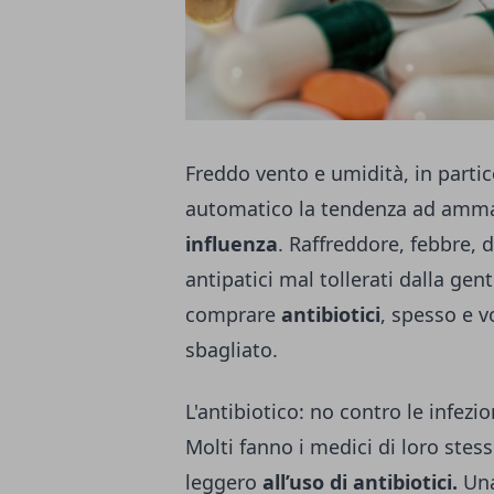
Freddo vento e umidità, in parti
automatico la tendenza ad ammal
influenza
. Raffreddore, febbre, 
antipatici mal tollerati dalla ge
comprare
antibiotici
, spesso e 
sbagliato.
L'antibiotico: no contro le infezion
Molti fanno i medici di loro ste
leggero
all’uso di antibiotici.
Una