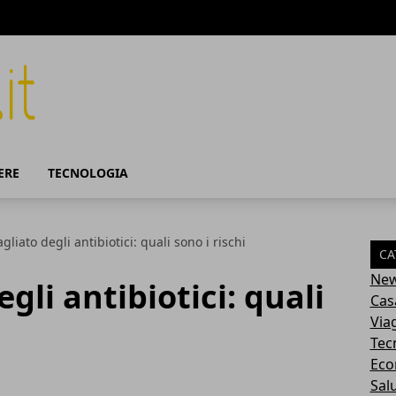
ERE
TECNOLOGIA
gliato degli antibiotici: quali sono i rischi
CA
Ne
gli antibiotici: quali
Cas
Via
Tec
Eco
Sal