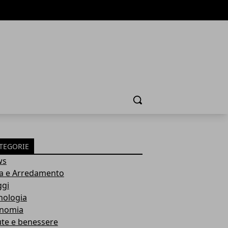
Cerca
TEGORIE
ws
a e Arredamento
ggi
nologia
nomia
ute e benessere