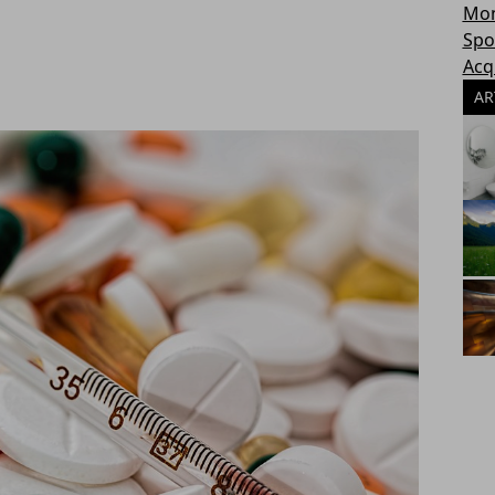
Mon
Spo
Acq
AR