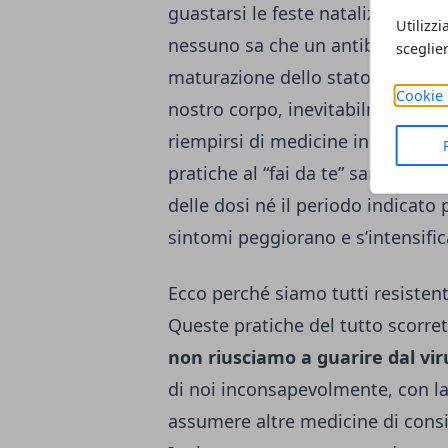
guastarsi le feste natalizie, o ma
Utilizzi
nessuno sa che un antibiotico no
sceglie
maturazione dello stato influenzal
Cookie 
nostro corpo, inevitabilmente pr
riempirsi di medicine inopportune 
pratiche al “fai da te” sarà un
us
delle dosi né il periodo indicato
sintomi peggiorano e s’intensifica
Ecco perché siamo tutti resistenti
Queste pratiche del tutto scorret
non riusciamo a guarire dal vir
di noi inconsapevolmente, con 
assumere altre medicine di consis