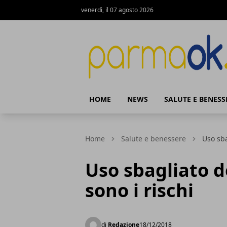
venerdì, il 07 agosto 2026
ParmaOk
HOME
NEWS
SALUTE E BENESS
Home
Salute e benessere
Uso sba
Uso sbagliato de
sono i rischi
di
Redazione
18/12/2018