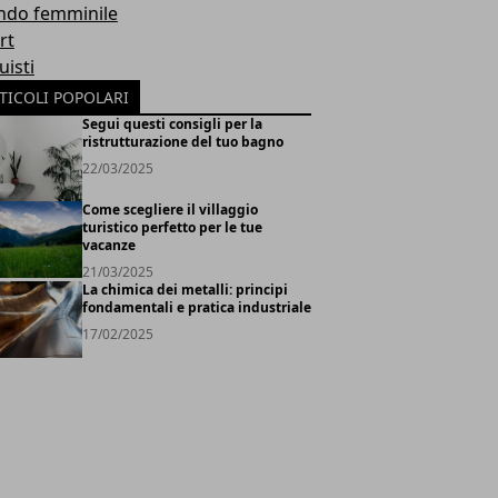
do femminile
rt
uisti
TICOLI POPOLARI
Segui questi consigli per la
ristrutturazione del tuo bagno
22/03/2025
Come scegliere il villaggio
turistico perfetto per le tue
vacanze
21/03/2025
La chimica dei metalli: principi
fondamentali e pratica industriale
17/02/2025