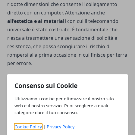
ridotte dimensioni che consente il collegamento
diretto con un computer.
Attenzione anche
all’estetica e ai materiali
con cui il telecomando
universale è stato costruito. È fondamentale che
riesca a trasmettere una sensazione di solidità e
resistenza, che possa scongiurare il rischio di
rompersi alla prima occasione in cui finisce per terra
per errore.
Consenso sui Cookie
Utilizziamo i cookie per ottimizzare il nostro sito
Facebook
Twitter
Whatsapp
web e il nostro servizio. Puoi scegliere a quali
categorie dare il tuo consenso.
Cookie Policy
|
Privacy Policy