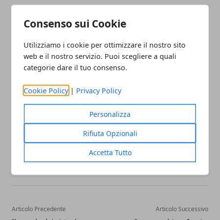
di competenze specifico per la copertura del ruolo.
Consenso sui Cookie
Dopo aver seguito i corsi, inoltre, è necessario
seguire aggiornamenti continui per poter essere
Utilizziamo i cookie per ottimizzare il nostro sito
sempre in regola con la normativa. Fonte delle
web e il nostro servizio. Puoi scegliere a quali
informazioni:
categorie dare il tuo consenso.
https://www.hsformazione.it/corsi/19/corsi-rspp-
Cookie Policy
|
Privacy Policy
moduli-a-b-c
Personalizza
Rifiuta Opzionali
Accetta Tutto
Facebook
Twitter
Whatsapp
Articolo Precedente
Articolo Successivo