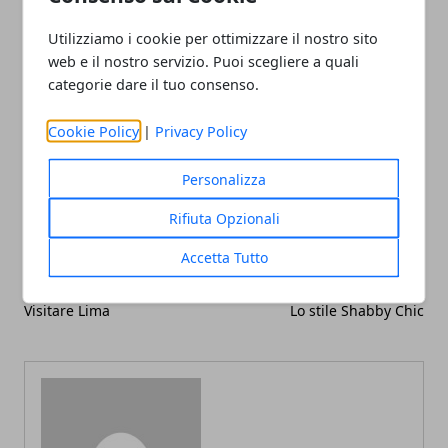
rivolgiti senz'altro al medico per eventuali ulteriori
Utilizziamo i cookie per ottimizzare il nostro sito
accertamenti.
web e il nostro servizio. Puoi scegliere a quali
categorie dare il tuo consenso.
Cookie Policy
|
Privacy Policy
Facebook
Twitter
Whatsapp
Personalizza
Rifiuta Opzionali
Accetta Tutto
Articolo Precedente
Articolo Successivo
Visitare Lima
Lo stile Shabby Chic