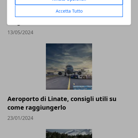
Accetta Tutto
I migliori strumenti per la sicurezza sul
luogo di lavoro
13/05/2024
Aeroporto di Linate, consigli utili su
come raggiungerlo
23/01/2024