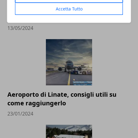
I migliori strumenti per la sicurezza sul
Accetta Tutto
luogo di lavoro
13/05/2024
Aeroporto di Linate, consigli utili su
come raggiungerlo
23/01/2024