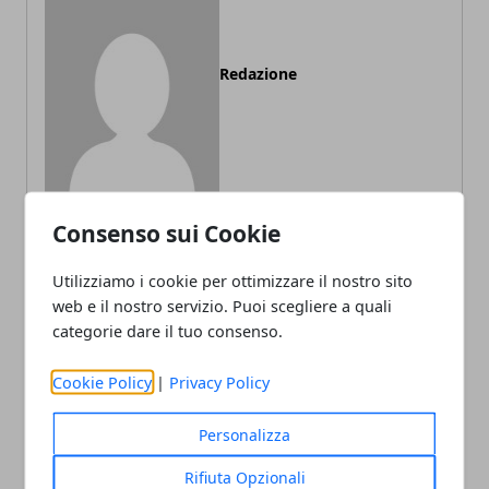
Redazione
Consenso sui Cookie
ARTICOLI CORRELATI
Utilizziamo i cookie per ottimizzare il nostro sito
web e il nostro servizio. Puoi scegliere a quali
categorie dare il tuo consenso.
Cookie Policy
|
Privacy Policy
Personalizza
Rifiuta Opzionali