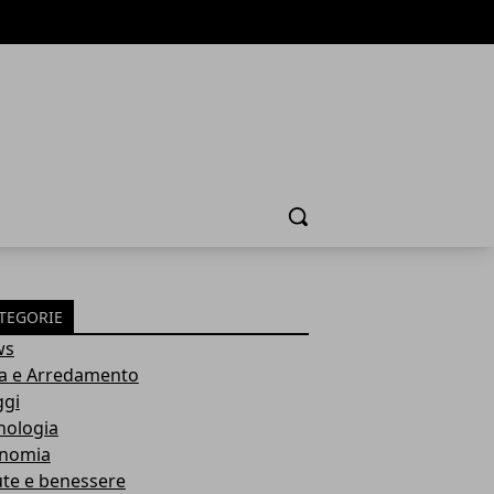
Cerca
TEGORIE
ws
a e Arredamento
ggi
nologia
nomia
ute e benessere