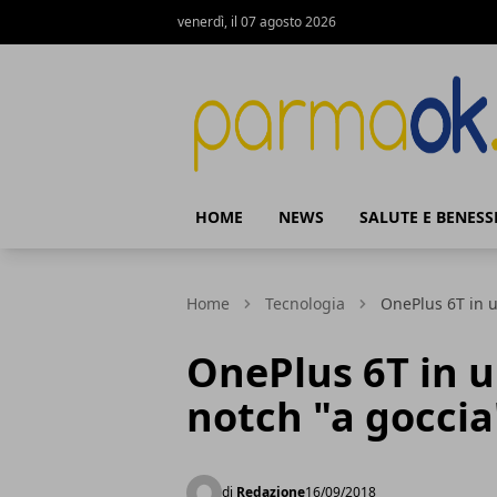
venerdì, il 07 agosto 2026
ParmaOk
HOME
NEWS
SALUTE E BENESS
Home
Tecnologia
OnePlus 6T in u
OnePlus 6T in 
notch "a goccia
di
Redazione
16/09/2018