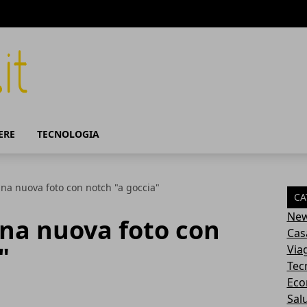
ERE
TECNOLOGIA
na nuova foto con notch "a goccia"
CA
Ne
una nuova foto con
Cas
"
Via
Tec
Eco
Sal