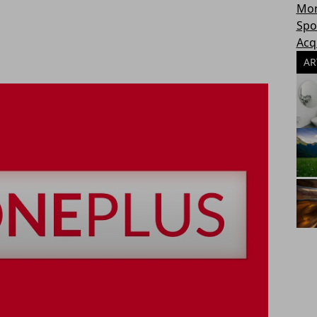
Mon
Spo
Acq
AR