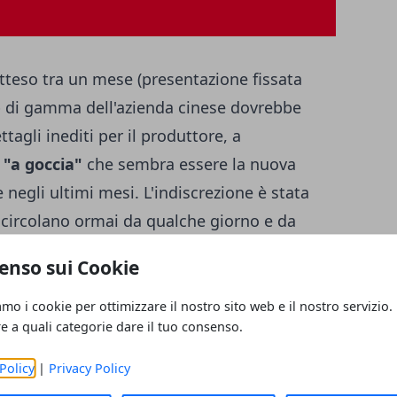
atteso tra un mese (presentazione fissata
top di gamma dell'azienda cinese dovrebbe
ttagli inediti per il produttore, a
"a goccia"
che sembra essere la nuova
gli ultimi mesi. L'indiscrezione è stata
 circolano ormai da qualche giorno e da
ine e che mostra come la soluzione sia
enso sui Cookie
he la "mini-tacca" occuperebbe davvero uno
re del display.
amo i cookie per ottimizzare il nostro sito web e il nostro servizio.
re a quali categorie dare il tuo consenso.
noltre supportare il
sensore per le
o il display
, mentre dovrebbe essere
Policy
|
Privacy Policy
ne di sblocco Screen Unlock. Il futuro top