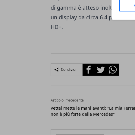
di gamma è atteso inoltre con
S
un display da circa 6.4 pollici, 
HD+.
Facebook
Twitter
Whatsapp
Condividi
Articolo Precedente
Vettel mette le mani avanti: "La mia Ferra
non è più forte della Mercedes"