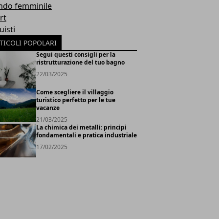
do femminile
rt
uisti
TICOLI POPOLARI
Segui questi consigli per la
ristrutturazione del tuo bagno
22/03/2025
Come scegliere il villaggio
turistico perfetto per le tue
vacanze
21/03/2025
La chimica dei metalli: principi
fondamentali e pratica industriale
17/02/2025