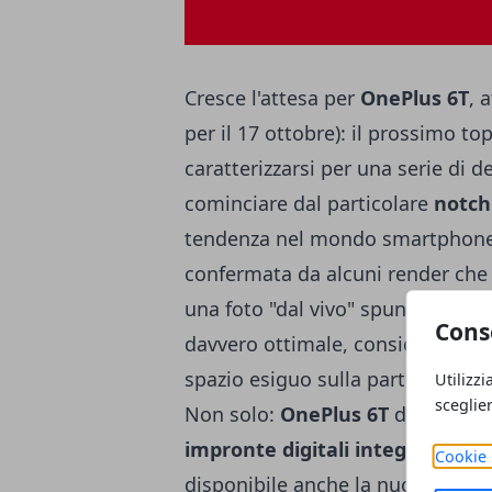
Cresce l'attesa per
OnePlus 6T
, 
per il 17 ottobre): il prossimo 
caratterizzarsi per una serie di de
cominciare dal particolare
notch 
tendenza nel mondo smartphone ne
confermata da alcuni render che
una foto "dal vivo" spuntata onl
Cons
davvero ottimale, considerato c
spazio esiguo sulla parte superio
Utilizzi
sceglie
Non solo:
OnePlus 6T
dovrebbe i
impronte digitali integrato sott
Cookie 
disponibile anche la nuova funzio