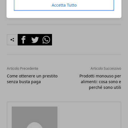
approcciare a questo mercato per
piccole cifre
.
Accetta Tutto
Facebook
Twitter
Whatsapp
Articolo Precedente
Articolo Successivo
Come ottenere un prestito
Prodotti monouso per
senza busta paga
alimenti: cosa sono e
perché sono utili