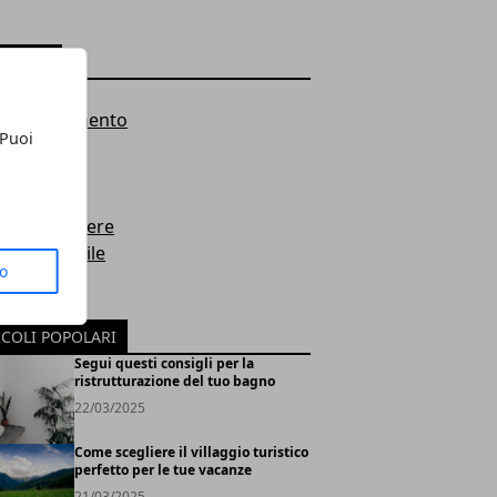
EGORIE
s
 e Arredamento
 Puoi
i
ologia
omia
e e benessere
o femminile
to
t
sti
ICOLI POPOLARI
Segui questi consigli per la
ristrutturazione del tuo bagno
22/03/2025
Come scegliere il villaggio turistico
perfetto per le tue vacanze
21/03/2025