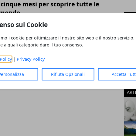
 cinque mesi per scoprire tutte le
l mondo
CAT
enso sui Cookie
New
Casa
amo i cookie per ottimizzare il nostro sito web e il nostro servizio.
Viagg
re a quali categorie dare il tuo consenso.
Tecn
Econ
Policy
|
Privacy Policy
Salut
Mond
Personalizza
Rifiuta Opzionali
Accetta Tut
Spor
Acqui
ART