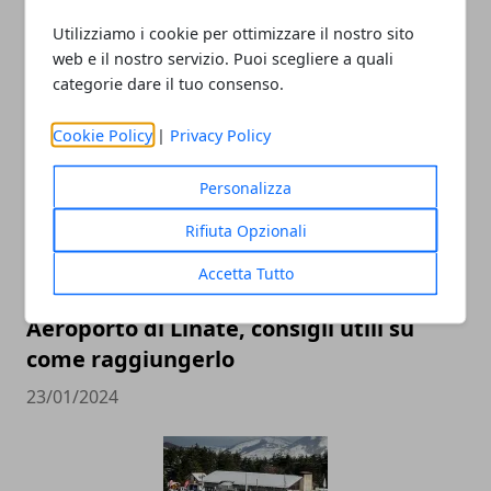
I migliori strumenti per la sicurezza sul
Utilizziamo i cookie per ottimizzare il nostro sito
luogo di lavoro
web e il nostro servizio. Puoi scegliere a quali
categorie dare il tuo consenso.
13/05/2024
Cookie Policy
|
Privacy Policy
Personalizza
Rifiuta Opzionali
Accetta Tutto
Aeroporto di Linate, consigli utili su
come raggiungerlo
23/01/2024