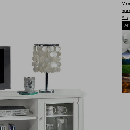
Mon
Spo
Acq
AR