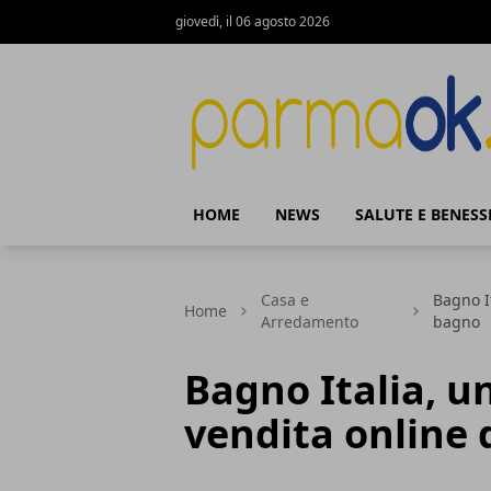
giovedì, il 06 agosto 2026
ParmaOk
HOME
NEWS
SALUTE E BENESS
Casa e
Bagno It
Home
Arredamento
bagno
Bagno Italia, u
vendita online 