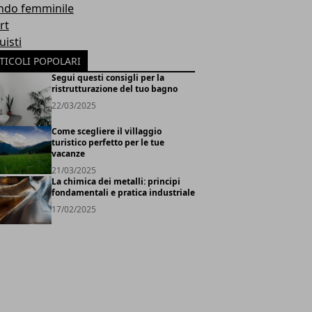
do femminile
rt
uisti
TICOLI POPOLARI
Segui questi consigli per la
ristrutturazione del tuo bagno
22/03/2025
Come scegliere il villaggio
turistico perfetto per le tue
vacanze
21/03/2025
La chimica dei metalli: principi
fondamentali e pratica industriale
17/02/2025