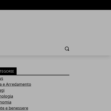
Cerca
TEGORIE
ws
a e Arredamento
ggi
nologia
nomia
ute e benessere