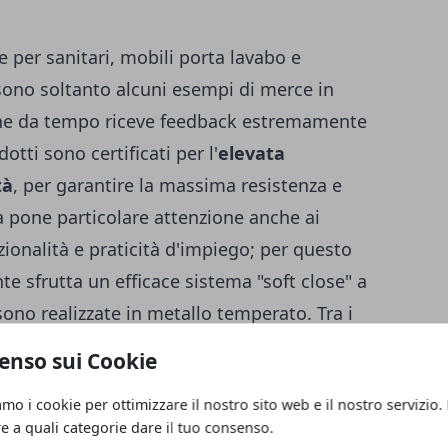
e per sanitari,
mobili porta lavabo e
 sono soltanto alcuni esempi di merce in
che da tempo riceve feedback estremamente
dotti sono certificati per l'
elevata
tà
, per garantire la massima resistenza e
a pone particolare attenzione anche ai
ionalità e praticità d'impiego; per questo
te sfrutta un efficace sistema "soft close" a
sono realizzate in metallo temperato. Tra i
impiego, il legno occupa un posto di primo
enso sui Cookie
ico caldo e naturale, sia per le prestazioni
amo i cookie per ottimizzare il nostro sito web e il nostro servizio.
per la
creazione di mobili semplici
, lineari e
re a quali categorie dare il tuo consenso.
to materiale subisce specifici trattamenti