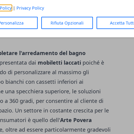
dare il bagno con uno stile elegante e
Policy
|
Privacy Policy
ispone di una vasta scelta di mobili in legno
Personalizza
Rifiuta Opzionali
Accetta Tut
messi in vendita a prezzi di assoluta
pletare l'arredamento del bagno
ppresentata dai
mobiletti laccati
poiché è
ado di personalizzare al massimo gli
o bianchi con cassetti inferiori ai
una specchiera superiore, le soluzioni
 a 360 gradi, per consentire al cliente di
pazio. Un settore in costante crescita per le
nsumatori è quello dell'
Arte Povera
, oltre ad essere particolarmente gradevoli