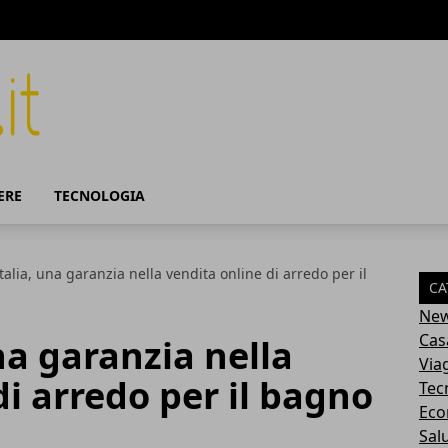
ERE
TECNOLOGIA
alia, una garanzia nella vendita online di arredo per il
CA
Ne
Cas
na garanzia nella
Via
di arredo per il bagno
Tec
Eco
Sal