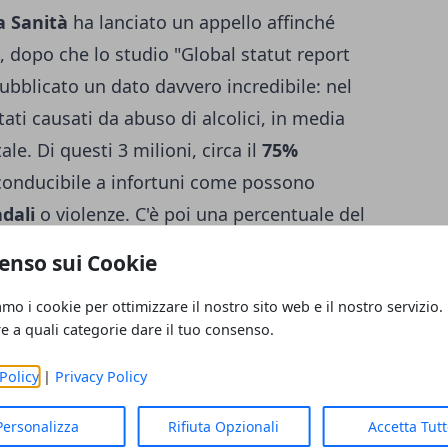
a Sanità
ha lanciato un appello affinché
, dopo che lo studio "Global statut report
ubblicato un dato davvero incredibile: nel
ati causati da abuso di alcolici, in media
le. Di questi 3 milioni, circa il
75%
iconducibile a infortuni come possono
adali
o violenze. C'è poi una percentuale del
ause legate all'apparato intestinale
enso sui Cookie
 dovuto a malattie cardiovascolari. In tutto
amo i cookie per ottimizzare il nostro sito web e il nostro servizio.
e bevono ogni giorno,
il consumo medio
re a quali categorie dare il tuo consenso.
che di fatto corrispondono a una birra
 vino. Bisogna anche sottolineare il dato
Policy
|
Privacy Policy
ondo il 27% dei ragazzi dai 15 ai 19 anni
Personalizza
Rifiuta Opzionali
Accetta Tut
44% in Europa.