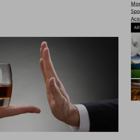
Mon
Spo
Acq
AR