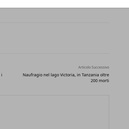
Articolo Successivo
 i
Naufragio nel lago Victoria, in Tanzania oltre
200 morti