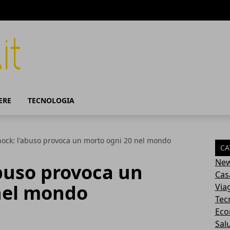
ERE
TECNOLOGIA
hock: l'abuso provoca un morto ogni 20 nel mondo
CA
Ne
abuso provoca un
Cas
nel mondo
Via
Tec
Eco
Sal