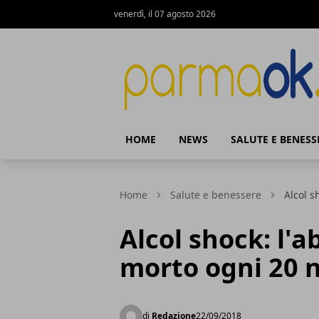
venerdì, il 07 agosto 2026
ParmaOk
HOME
NEWS
SALUTE E BENESS
Home
Salute e benessere
Alcol s
Alcol shock: l'
morto ogni 20 
di
Redazione
22/09/2018