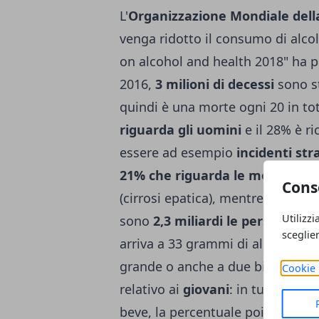
L'
Organizzazione Mondiale dell
venga ridotto il consumo di alcol
on alcohol and health 2018" ha p
2016,
3 milioni di decessi
sono st
quindi è una morte ogni 20 in tota
riguarda gli uomini
e il 28% è r
essere ad esempio
incidenti str
21% che riguarda le morti per c
Cons
(cirrosi epatica), mentre il 19% è
Utilizzi
sono
2,3 miliardi le persone ch
sceglie
arriva a 33 grammi di alcol puro 
grande o anche a due bicchieri di
Cookie 
relativo ai
giovani
: in tutto il m
beve, la percentuale poi sale al 