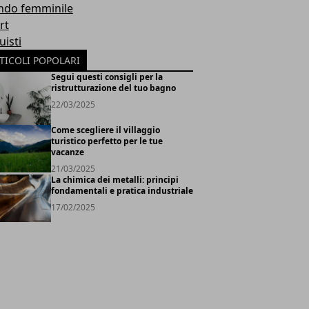
do femminile
rt
uisti
TICOLI POPOLARI
Segui questi consigli per la
ristrutturazione del tuo bagno
22/03/2025
Come scegliere il villaggio
turistico perfetto per le tue
vacanze
21/03/2025
La chimica dei metalli: principi
fondamentali e pratica industriale
17/02/2025