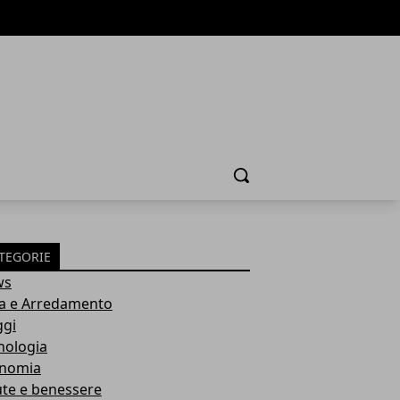
Cerca
TEGORIE
ws
a e Arredamento
ggi
nologia
nomia
ute e benessere